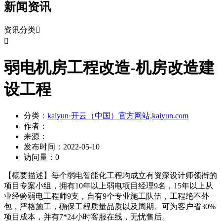
新闻资讯
资讯分类


弱电机房工程改造-机房改造建
设工程
分类：
kaiyun·开云（中国）官方网站,kaiyun.com
作者：
来源：
发布时间：
2022-05-10
访问量：
0
【概要描述】
每个弱电智能化工程均成立有资深设计师领衔的
项目专案小组，拥有10年以上弱电项目经理9名，15年以上从
业经验弱电工程师9支，自有9个专业施工队伍，工程绝不外
包，严格施工，确保工程质量品质以及周期。可为客户省30%
项目成本，并有7*24小时客服在线，无忧售后。