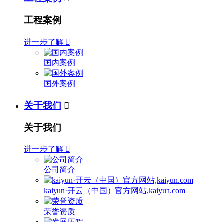
工程案例
进一步了解

国内案例
国外案例
关于我们

关于我们
进一步了解

公司简介
kaiyun·开云（中国）官方网站,kaiyun.com
荣誉资质