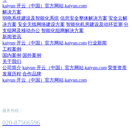
→
kaiyun·开云（中国）官方网站,kaiyun.com
解决方案
弱电系统建设及智能化系统
信息安全整体解决方案
安全云解
决方案
安全无线网络建设方案
智能化机房建设及动环监测
分
支组网及移动办公
智能化组网解决方案
新闻资讯
kaiyun·开云（中国）官方网站,kaiyun.com
行业新闻
工程案例
国内案例
国外案例
关于我们
公司简介
kaiyun·开云（中国）官方网站,kaiyun.com
荣誉资质
发展历程
合作品牌
kaiyun·开云（中国）官方网站,kaiyun.com
kaiyun·开云（中国）官方网站,kaiyun.com
服务热线：
020-87566596