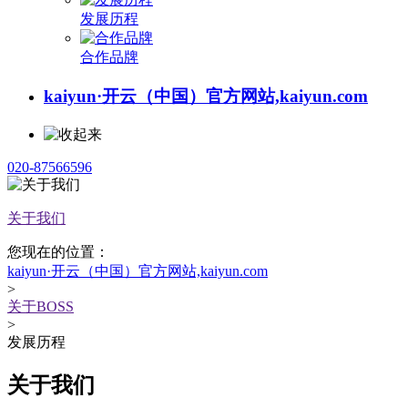
发展历程
合作品牌
kaiyun·开云（中国）官方网站,kaiyun.com
020-87566596
关于我们
您现在的位置：
kaiyun·开云（中国）官方网站,kaiyun.com
>
关于BOSS
>
发展历程
关于我们