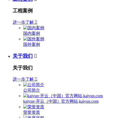
工程案例
进一步了解

国内案例
国外案例
关于我们

关于我们
进一步了解

公司简介
kaiyun·开云（中国）官方网站,kaiyun.com
荣誉资质