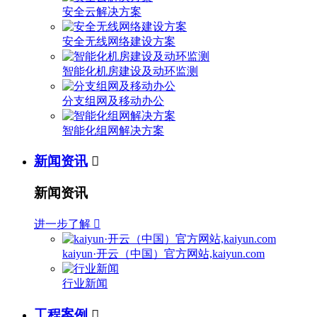
安全云解决方案
安全无线网络建设方案
智能化机房建设及动环监测
分支组网及移动办公
智能化组网解决方案
新闻资讯

新闻资讯
进一步了解

kaiyun·开云（中国）官方网站,kaiyun.com
行业新闻
工程案例
