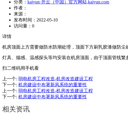
分类：
kaiyun·开云（中国）官方网站,kaiyun.com
作者：
来源：
发布时间：
2022-05-10
访问量：
0
详情
机房顶面上方需要做防水防潮处理，顶面下方刷乳胶漆做防尘
灯具、烟感、温感探头等均安装在机房顶面，由于顶面管线繁
扫二维码用手机看
上一个
:
弱电机房工程改造-机房改造建设工程
下一个
:
机房建设中布署新风系统的重要性
上一个
:
弱电机房工程改造-机房改造建设工程
下一个
:
机房建设中布署新风系统的重要性
相关资讯