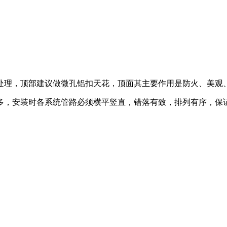
处理，顶部建议做微孔铝扣天花，顶面其主要作用是防火、美观
多，安装时各系统管路必须横平竖直，错落有致，排列有序，保