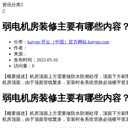
资讯分类


弱电机房装修主要有哪些内容
分类：
kaiyun·开云（中国）官方网站,kaiyun.com
作者：
来源：
发布时间：
2022-05-10
访问量：
0
【概要描述】
机房顶面上方需要做防水防潮处理，顶面下方刷
机房顶面，由于顶面管线繁多，安装时各系统管路必须横平竖
弱电机房装修主要有哪些内容
【概要描述】
机房顶面上方需要做防水防潮处理，顶面下方刷
机房顶面，由于顶面管线繁多，安装时各系统管路必须横平竖