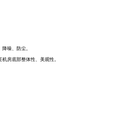
、降噪、防尘。
证机房底部整体性、美观性。