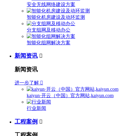
安全无线网络建设方案
智能化机房建设及动环监测
分支组网及移动办公
智能化组网解决方案
新闻资讯

新闻资讯
进一步了解

kaiyun·开云（中国）官方网站,kaiyun.com
行业新闻
工程案例

工程案例