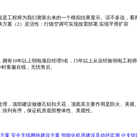
面是工程师为我们测算出来的一个模拟结果显示。话不多说，看
方案（2）灵活性：行级空调可实现按需部署,实现平滑扩容
拥有10年以上弱电项目经理9名，15年以上从业经验弱电工程
4小时客服在线，无忧售后。
处理，顶部建议做微孔铝扣天花，顶面其主要作用是防火、美观
，排列有序，保证机房底部整体性、美观性。
方案
安全无线网络建设方案
智能化机房建设及动环监测
分支组