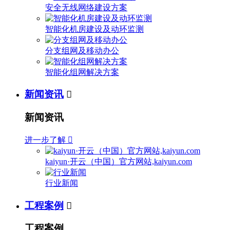
安全无线网络建设方案
智能化机房建设及动环监测
分支组网及移动办公
智能化组网解决方案
新闻资讯

新闻资讯
进一步了解

kaiyun·开云（中国）官方网站,kaiyun.com
行业新闻
工程案例

工程案例