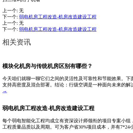
上一个
:
无
下一个
:
弱电机房工程改造-机房改造建设工程
上一个
:
无
下一个
:
弱电机房工程改造-机房改造建设工程
相关资讯
模块化机房与传统机房区别有哪些？
今天咱们就聊一聊它们之间的灵活性及可靠性和节能效果。下
支持高密度及混合部署。结论：行级空调是一种面向未来的解决
→
弱电机房工程改造-机房改造建设工程
每个弱电智能化工程均成立有资深设计师领衔的项目专案小组，
工程质量品质以及周期。可为客户省30%项目成本，并有7*2
→