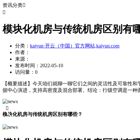
资讯分类


模块化机房与传统机房区别有
分类：
kaiyun·开云（中国）官方网站,kaiyun.com
作者：
来源：
发布时间：
2022-05-10
访问量：
0
【概要描述】
今天咱们就聊一聊它们之间的灵活性及可靠性和
据中心演进，支持高密度及混合部署。结论：行级空调是一种面

模块化机房与传统机房区别有哪些？