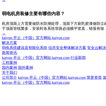
弱电机房装修主要有哪些内容？
机房顶面上方需要做防水防潮处理，顶面下方刷乳胶漆做防尘
于顶面管线繁多，安装时各系统管路必须横平竖直，错落有致
→
kaiyun·开云（中国）官方网站,kaiyun.com
解决方案
弱电系统建设及智能化系统
信息安全整体解决方案
安全云解决
新闻资讯
kaiyun·开云（中国）官方网站,kaiyun.com
行业新闻
工程案例
国内案例
国外案例
关于我们
公司简介
kaiyun·开云（中国）官方网站,kaiyun.com
荣誉资质
kaiyun·开云（中国）官方网站,kaiyun.com
kaiyun·开云（中国）官方网站,kaiyun.com