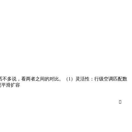
话不多说，看两者之间的对比。（1）灵活性：行级空调匹配数
现平滑扩容
