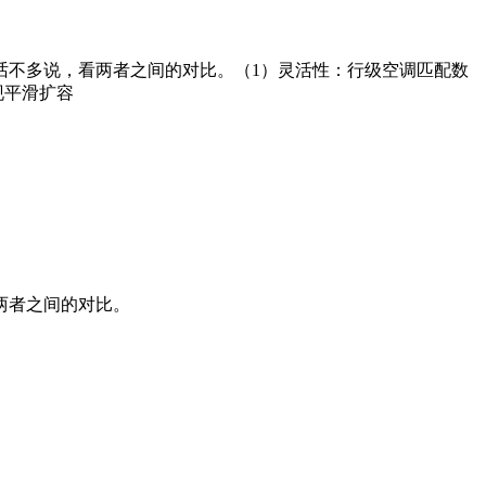
话不多说，看两者之间的对比。（1）灵活性：行级空调匹配数
现平滑扩容
两者之间的对比。