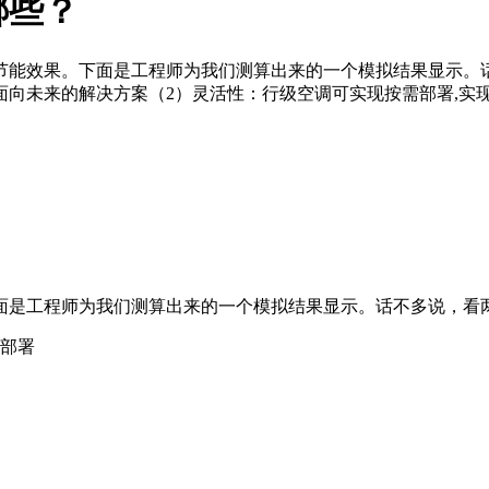
哪些？
节能效果。下面是工程师为我们测算出来的一个模拟结果显示。
向未来的解决方案（2）灵活性：行级空调可实现按需部署,实
面是工程师为我们测算出来的一个模拟结果显示。话不多说，看
合部署